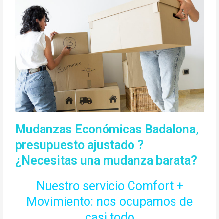
Mudanzas Económicas Badalona,
presupuesto ajustado ?
¿Necesitas una mudanza barata?
Nuestro servicio Comfort +
Movimiento: nos ocupamos de
casi todo