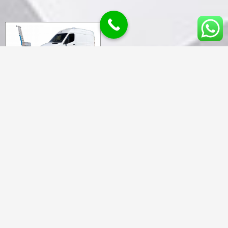
Los servicios que tenemos es todo lo relacionado a
transporte,
Mudanzas Barcelona
, embalaje de muebles,
electrodomésticos, cuadros, obras de arte, desmontaje y
montaje de muebles, televisiones, estanterías, y de
cualquier mueble o enser.